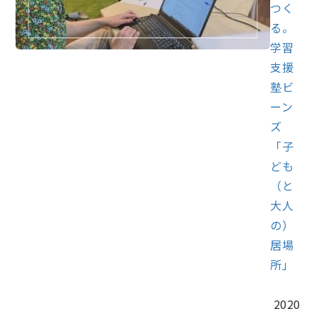
つく
る。
学習
支援
塾ビ
ーン
ズ
「子
ども
（と
大人
の）
居場
所」
2020