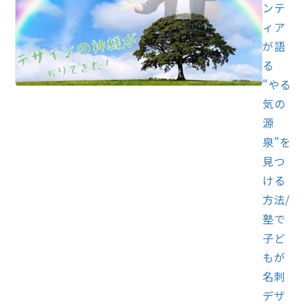
ンテ
ィア
が語
る
"やる
気の
源
泉"を
見つ
ける
方法/
塾で
子ど
もが
名刺
デザ