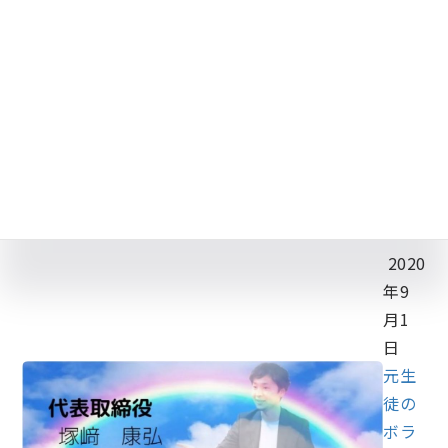
まれ
る、
子ど
もた
ちの
変化
と
は？
2020
年9
月1
日
元生
徒の
ボラ