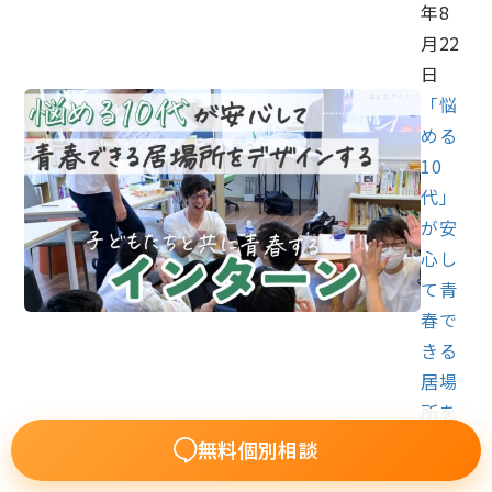
年8
月22
日
「悩
める
10
代」
が安
心し
て青
春で
きる
居場
所を
デザ
無料個別相談
イン