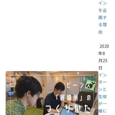
イン
を企
画す
る理
由
2020
年8
月25
日
イン
ター
ンと
生徒
が一
緒に