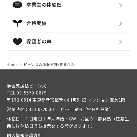
卒業生の体験談
合格実績
保護者の声
Home
ビーンズの授業方針/考えかた
学習支援塾ビーンズ
TEL:03-5579-8679
〒162-0814 東京都新宿区新小川町5-22 マンション豊友1階
営業時間：11:00-20:00 ／ 月～土曜日（祝日も営業）
休塾日 ：日曜日＋年末年始・GW・お盆の一部休塾（在籍生
徒には休塾日でも授業をする時があります）
個人情報保護方針