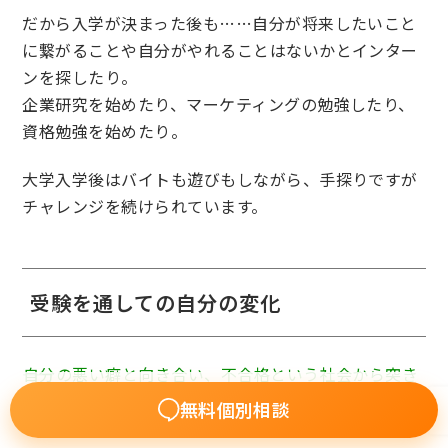
だから入学が決まった後も……自分が将来したいこと
に繋がることや自分がやれることはないかとインター
ンを探したり。
企業研究を始めたり、マーケティングの勉強したり、
資格勉強を始めたり。
大学入学後はバイトも遊びもしながら、手探りですが
チャレンジを続けられています。
受験を通しての自分の変化
――自分の悪い癖と向き合い、不合格という社会から突き
つけられる現実と向き合う…大変な受験期でしたね。
無料個別相談
今振り返ってみて、この経験から自分が「変化した