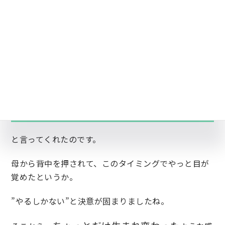
そこから泣きながら家に帰って。
母に「
浪人か就職かもしれない
」と、いままで自分が
頑張れなかったことを謝りながら伝えました。
そうしたら、いままでもさんざん心配をかけた母が向
き合って一緒に考えてくれて。
T大学が不合格だとしても、あと１回だけ受けたら？
と言ってくれたのです。
母から背中を押されて、このタイミングでやっと目が
覚めたというか。
”やるしかない”と決意が固まりましたね。