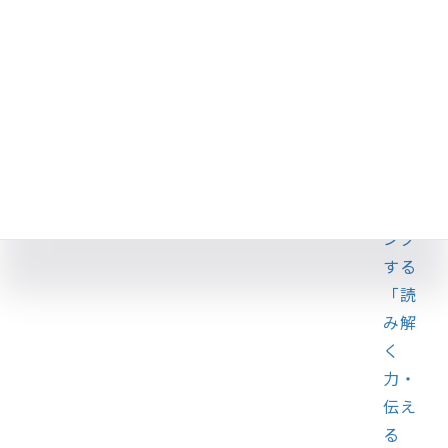
る！
論理
思考
力や
想像
力を
トレ
ーニ
ング
する
「読
み解
く
力・
伝え
る