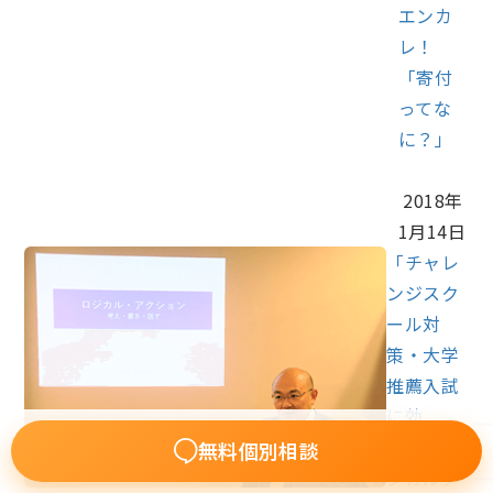
エンカ
レ！
「寄付
ってな
に？」
2018年
1月14日
「チャレ
ンジスク
ール対
策・大学
推薦入試
に効
く！」"ロ
無料個別相談
ジカルア