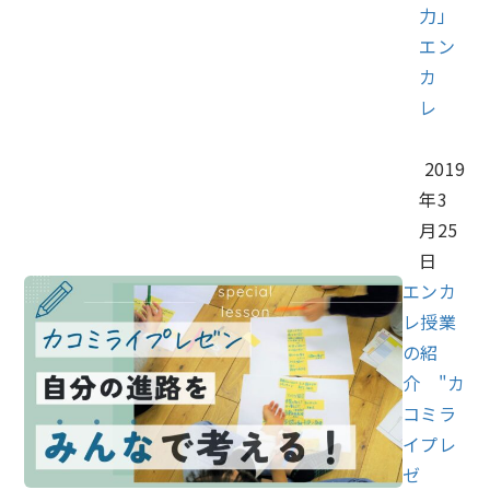
力」
エン
カ
レ
2019
年3
月25
日
エンカ
レ授業
の紹
介 "カ
コミラ
イプレ
ゼ