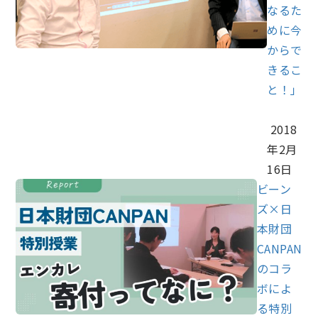
なるた
めに今
からで
きるこ
と！」
2018
年2月
16日
ビーン
ズ×日
本財団
CANPAN
のコラ
ボによ
る特別