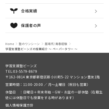
合格実績
保護者の声
Home
塾のワンシーン
居場所/青春経験
学習支援塾ビーンズの授業紹介 ～ ペーパータワー ～
学習支援塾ビーンズ
TEL:03-5579-8679
〒162-0814 東京都新宿区新小川町5-22 マンション豊友1階
営業時間：11:00-20:00 ／ 月～土曜日（祝日も営業）
休塾日 ：日曜日＋年末年始・GW・お盆の一部休塾（在籍生
徒には休塾日でも授業をする時があります）
個人情報保護方針