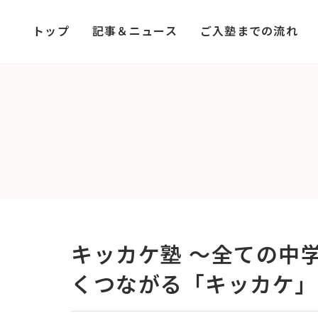
コ
ナ
ン
ビ
トップ
記事＆ニュース
ご入塾までの流れ
テ
ゲ
ン
ー
ツ
シ
へ
ョ
ス
ン
キ
に
ッ
移
プ
動
キッカケ塾 ～全ての中
くつながる「キッカケ」