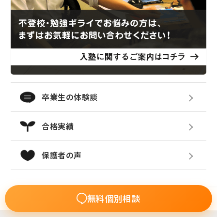
卒業生の体験談
合格実績
保護者の声
Home
センパイストーリー
合格実績
無料個別相談
2017年度 復学・進学の実績まとめ