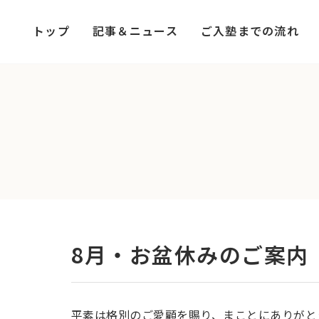
コ
ナ
ン
ビ
トップ
記事＆ニュース
ご入塾までの流れ
テ
ゲ
ン
ー
ツ
シ
へ
ョ
ス
ン
キ
に
ッ
移
プ
動
8月・お盆休みのご案内
平素は格別のご愛顧を賜り、まことにありがと