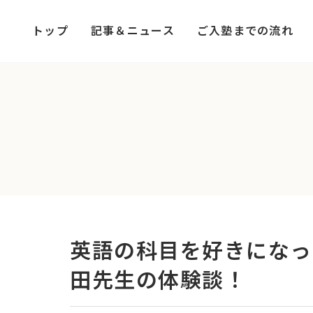
コ
ナ
ン
ビ
トップ
記事＆ニュース
ご入塾までの流れ
テ
ゲ
ン
ー
ツ
シ
へ
ョ
ス
ン
キ
に
ッ
移
プ
動
英語の科目を好きになっ
田先生の体験談！