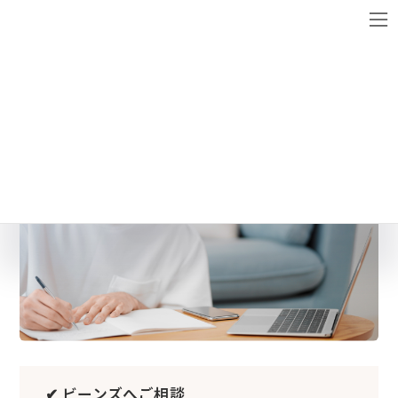
コ
ナ
ン
ビ
テ
ゲ
ン
ー
onlinestep03
ツ
シ
へ
ョ
ス
ン
キ
に
ッ
移
プ
動
✔ ビーンズへご相談