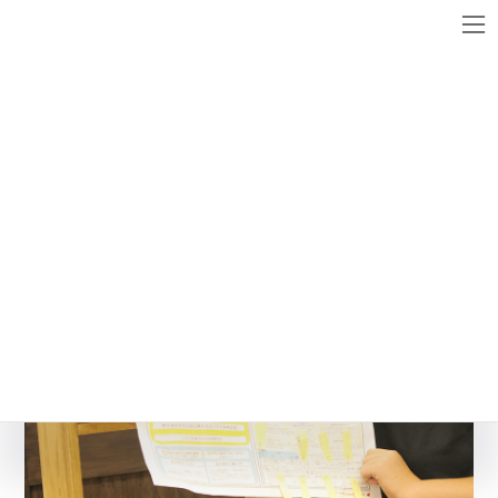
コ
ナ
ン
ビ
テ
ゲ
ン
ー
メディア
ツ
シ
へ
ョ
ス
ン
pic3
キ
に
ッ
移
最
2016年6月18日
2016年6月18日
WebsiteMaster
終
プ
動
更
新
日
時
: