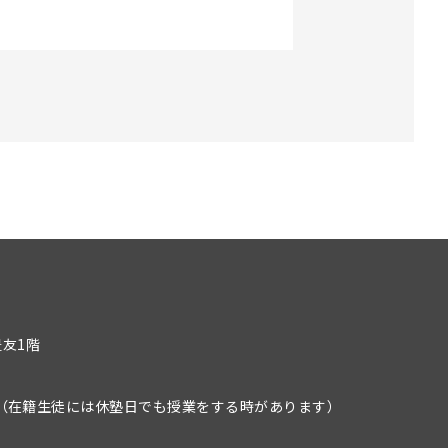
豊友1階
）
（在籍生徒には休塾日でも授業をする時があります）