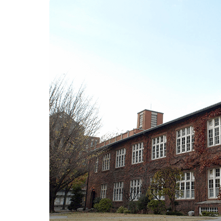
新
日
時
: