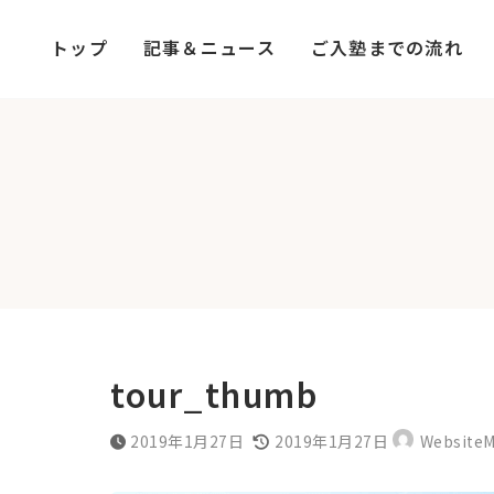
コ
ナ
ン
ビ
トップ
記事＆ニュース
ご入塾までの流れ
テ
ゲ
ン
ー
ツ
シ
へ
ョ
ス
ン
キ
に
ッ
移
プ
動
tour_thumb
最
2019年1月27日
2019年1月27日
WebsiteM
終
更