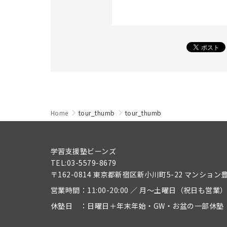
Home
tour_thumb
tour_thumb
学習支援塾ビーンズ
TEL:03-5579-8679
〒162-0814 東京都新宿区新小川町5-22 マンション
営業時間：11:00-20:00 ／ 月～土曜日（祝日も営業
休塾日 ：日曜日＋年末年始・GW・お盆の一部休塾