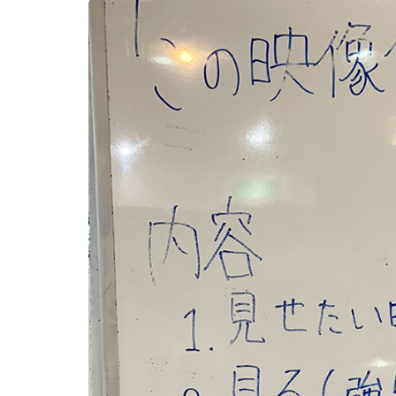
新
日
時
: