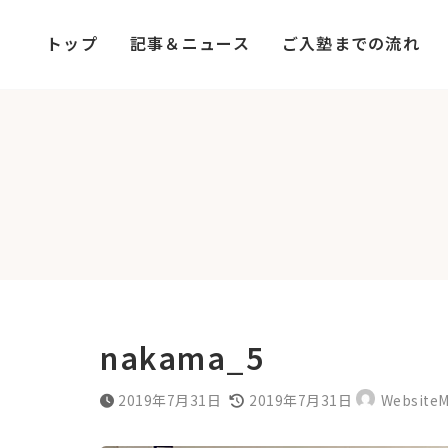
コ
ナ
ン
ビ
トップ
記事＆ニュース
ご入塾までの流れ
テ
ゲ
ン
ー
ツ
シ
へ
ョ
ス
ン
キ
に
ッ
移
プ
動
nakama_5
最
2019年7月31日
2019年7月31日
WebsiteM
終
更