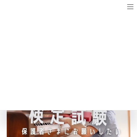
コ
ナ
ン
ビ
テ
ゲ
ン
ー
メディア
ツ
シ
へ
ョ
ス
ン
最
キ
に
2023年11月20日
2023年11月25日
WebsiteMaster
終
ッ
移
更
プ
動
新
日
時
: