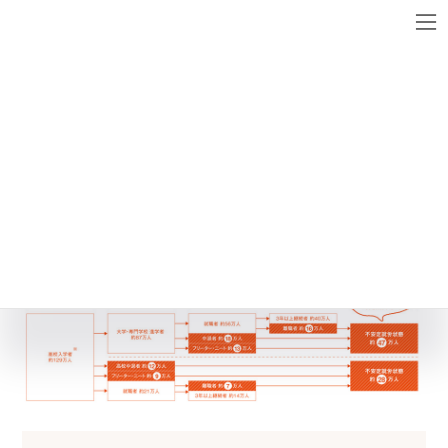
コ
ナ
ン
ビ
テ
ゲ
ン
ー
メディア
ツ
シ
へ
ョ
ス
ン
graph
キ
に
ッ
移
最
2017年2月28日
2017年2月28日
WebsiteMaster
終
プ
動
更
新
日
時
: