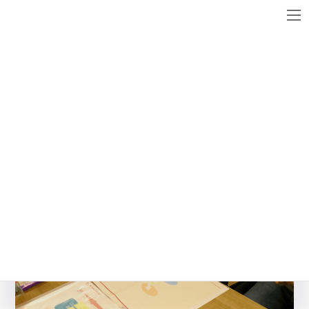
コ
ナ
ン
ビ
テ
ゲ
ン
ー
メディア
ツ
シ
へ
ョ
ス
ン
birth1606_4
キ
に
ッ
移
最
2016年6月18日
2016年6月18日
WebsiteMaster
終
プ
動
更
新
日
時
: