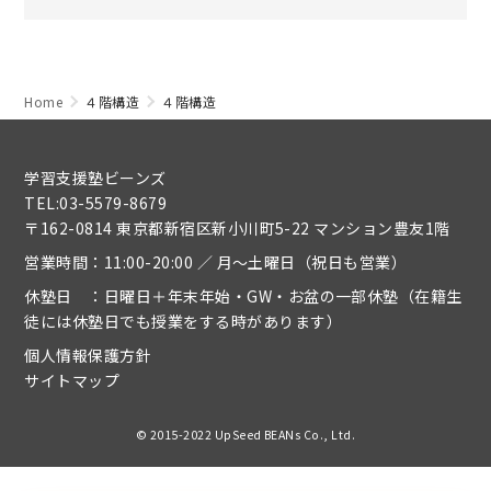
Home
４階構造
４階構造
学習支援塾ビーンズ
TEL:03-5579-8679
〒162-0814 東京都新宿区新小川町5-22 マンション豊友1階
営業時間：11:00-20:00 ／ 月～土曜日（祝日も営業）
休塾日 ：日曜日＋年末年始・GW・お盆の一部休塾（在籍生
徒には休塾日でも授業をする時があります）
個人情報保護方針
サイトマップ
© 2015-2022 UpSeed BEANs Co., Ltd.