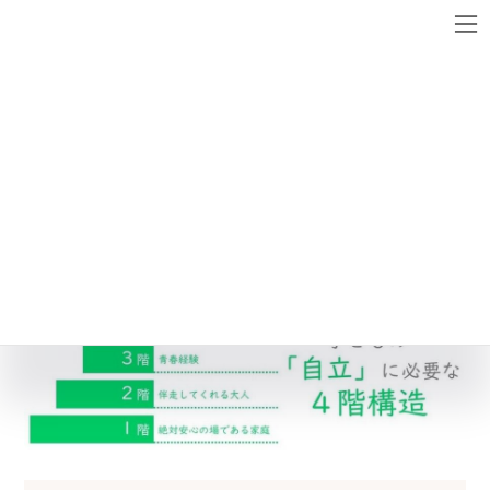
コ
ナ
ン
ビ
テ
ゲ
ン
ー
メディア
ツ
シ
へ
ョ
ス
ン
４階構造
キ
に
ッ
移
最
2022年4月9日
2022年4月9日
blog_chief
終
プ
動
更
新
日
時
: