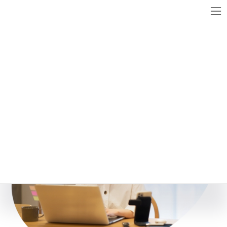
コ
ナ
ン
ビ
テ
ゲ
ン
ー
online_1_1
ツ
シ
へ
ョ
ス
ン
キ
に
ッ
移
プ
動