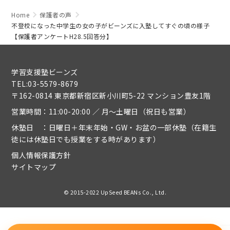
Home
保護者の声
不登校になった中学生の女の子がビーンズに入塾してすぐの頃の様子
【保護者アンケートH28.5回答分】
学習支援塾ビーンズ
TEL:03-5579-8679
〒162-0814 東京都新宿区新小川町5-22 マンション豊友1階
営業時間：11:00-20:00 ／ 月～土曜日（祝日も営業）
休塾日 ：日曜日＋年末年始・GW・お盆の一部休塾（在籍生
徒には休塾日でも授業をする時があります）
個人情報保護方針
サイトマップ
© 2015-2022 UpSeed BEANs Co., Ltd.