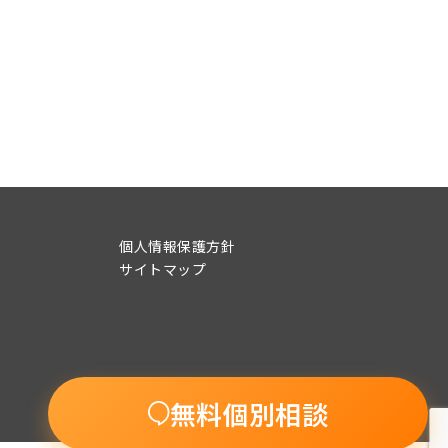
個人情報保護方針
サイトマップ
無料個別相談
© 2015-2022 UpSeed BEANs Co., Ltd.