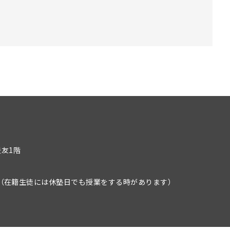
豊友1階
）
（在籍生徒には休塾日でも授業をする時があります）