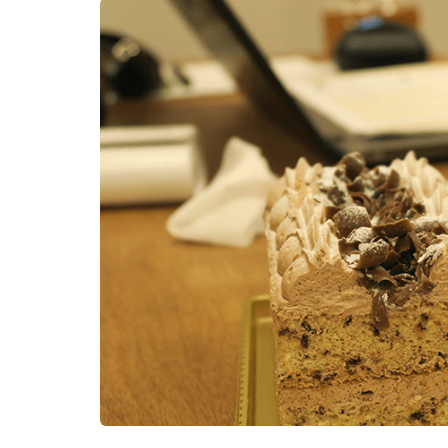
新
日
時
: