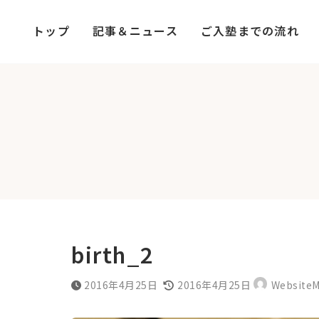
コ
ナ
ン
ビ
トップ
記事＆ニュース
ご入塾までの流れ
テ
ゲ
ン
ー
ツ
シ
へ
ョ
ス
ン
キ
に
ッ
移
プ
動
birth_2
最
2016年4月25日
2016年4月25日
WebsiteM
終
更