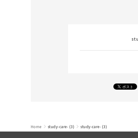
st
Home
study-care- (3)
study-care- (3)