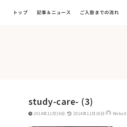
コ
ナ
ン
ビ
トップ
記事＆ニュース
ご入塾までの流れ
テ
ゲ
ン
ー
ツ
シ
へ
ョ
ス
ン
キ
に
ッ
移
プ
動
study-care- (3)
最
2014年11月16日
2014年11月16日
Websit
終
更