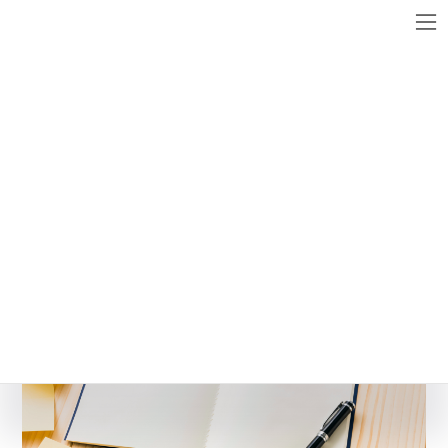
コ
ナ
ン
ビ
テ
ゲ
ン
ー
メディア
ツ
シ
へ
ョ
ス
ン
slide1
キ
に
ッ
移
最
2024年3月8日
2024年3月8日
WebsiteMaster
終
プ
動
更
新
日
時
: