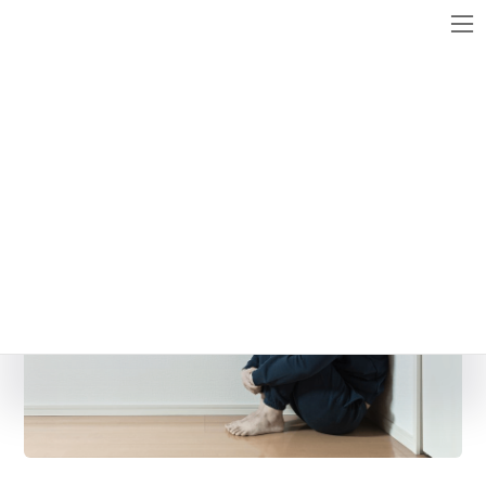
コ
ナ
ン
ビ
テ
ゲ
ン
ー
メディア
ツ
シ
へ
ョ
ス
ン
futoukou1
キ
に
ッ
移
最
2016年6月15日
2016年6月15日
WebsiteMaster
終
プ
動
更
新
日
時
: