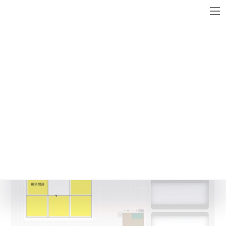
コ
ナ
ン
ビ
テ
ゲ
ン
ー
メディア
ツ
シ
へ
ョ
ス
ン
最
キ
に
2022年12月23日
2022年12月23日
blog_chief
終
ッ
移
更
プ
動
新
日
時
: