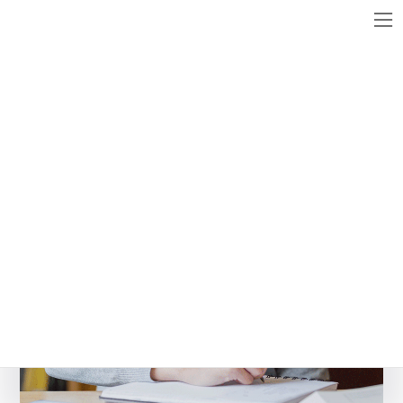
コ
ナ
ン
ビ
テ
ゲ
ン
ー
メディア
ツ
シ
へ
ョ
ス
ン
work
キ
に
ッ
移
最
2018年2月11日
2018年2月11日
WebsiteMaster
終
プ
動
更
新
日
時
: