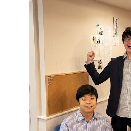
新
日
時
: