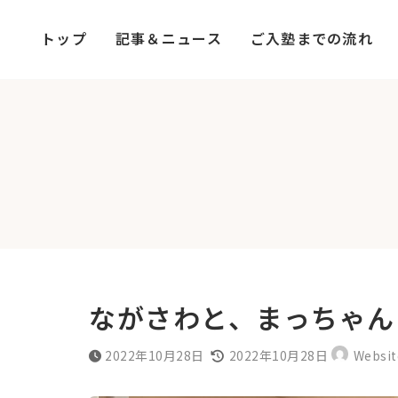
コ
ナ
ン
ビ
トップ
記事＆ニュース
ご入塾までの流れ
テ
ゲ
ン
ー
ツ
シ
へ
ョ
ス
ン
キ
に
ッ
移
プ
動
ながさわと、まっちゃん
最
2022年10月28日
2022年10月28日
Websit
終
更