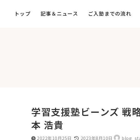
コ
ナ
ン
ビ
トップ
記事＆ニュース
ご入塾までの流れ
テ
ゲ
ン
ー
ツ
シ
へ
ョ
ス
ン
キ
に
ッ
移
プ
動
学習支援塾ビーンズ 戦略
本 浩貴
最
2022年10月25日
2023年8月10日
blog_st