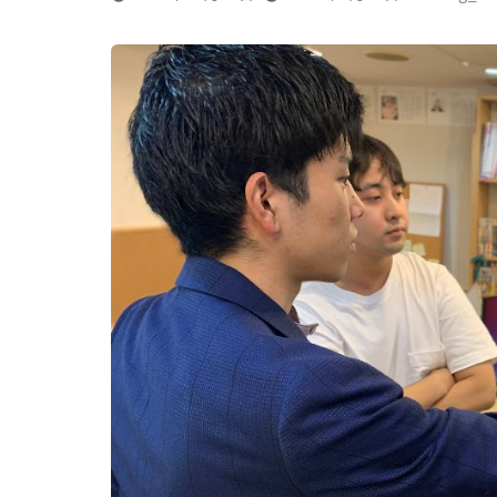
終
更
新
日
時
: