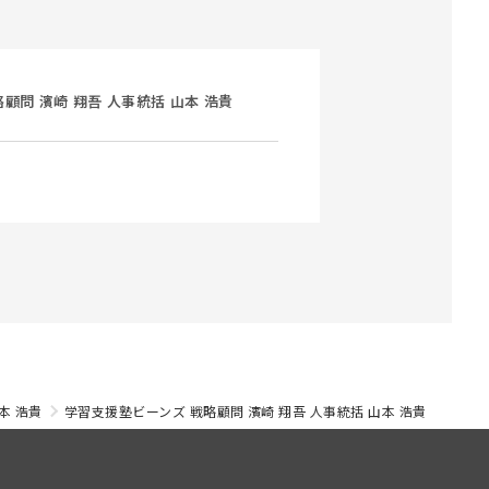
顧問 濱崎 翔吾 人事統括 山本 浩貴
本 浩貴
学習支援塾ビーンズ 戦略顧問 濱崎 翔吾 人事統括 山本 浩貴