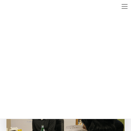
コ
ナ
ン
ビ
テ
ゲ
ン
ー
メディア
ツ
シ
へ
ョ
ス
ン
kugi_1
キ
に
ッ
移
最
2017年3月14日
2017年3月14日
WebsiteMaster
終
プ
動
更
新
日
時
: