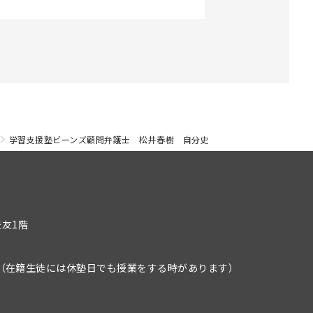
学習支援塾ビーンズ顧問弁護士 松井春樹 自分史
豊友1階
）
（在籍生徒には休塾日でも授業をする時があります）