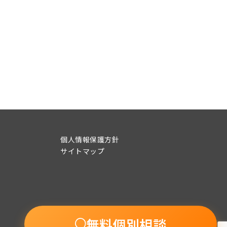
個人情報保護方針
サイトマップ
無料個別相談
© 2015-2022 UpSeed BEANs Co., Ltd.