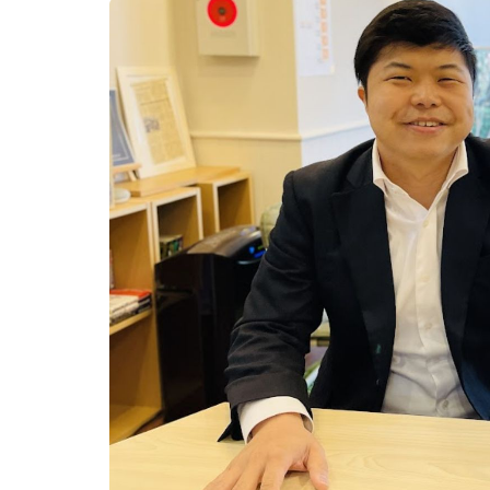
新
日
時
: