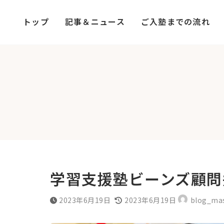
コ
ナ
ン
ビ
トップ
記事＆ニュース
ご入塾までの流れ
テ
ゲ
ン
ー
ツ
シ
へ
ョ
ス
ン
キ
に
ッ
移
プ
動
学習支援塾ビーンズ顧問
最
2023年6月19日
2023年6月19日
blog_ma
終
更