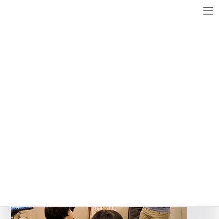
コ
ナ
ン
ビ
テ
ゲ
ン
ー
メディア
ツ
シ
へ
ョ
ス
ン
yan_thumb
キ
に
ッ
移
最
2017年4月27日
2017年4月27日
WebsiteMaster
終
プ
動
更
新
日
時
: