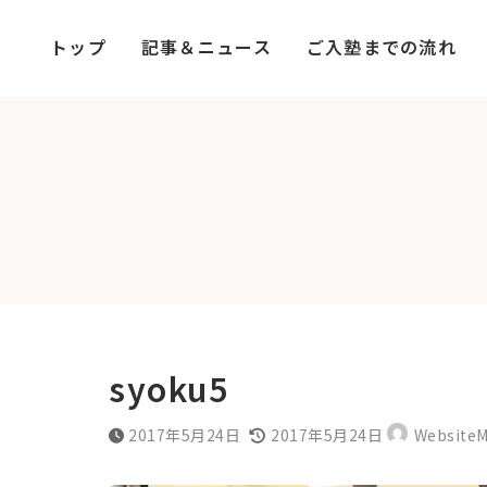
コ
ナ
ン
ビ
トップ
記事＆ニュース
ご入塾までの流れ
テ
ゲ
ン
ー
ツ
シ
へ
ョ
ス
ン
キ
に
ッ
移
プ
動
syoku5
最
2017年5月24日
2017年5月24日
WebsiteM
終
更