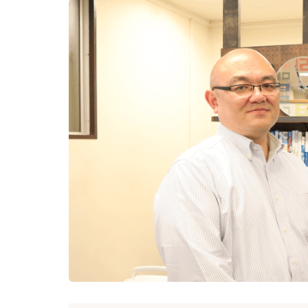
新
日
時
: