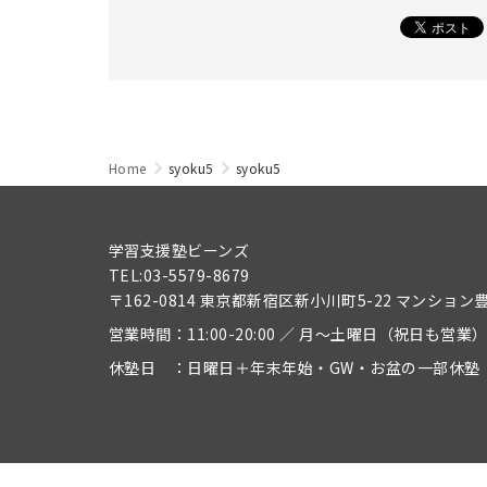
Home
syoku5
syoku5
学習支援塾ビーンズ
TEL:03-5579-8679
〒162-0814 東京都新宿区新小川町5-22 マンション
営業時間：11:00-20:00 ／ 月～土曜日（祝日も営業
休塾日 ：日曜日＋年末年始・GW・お盆の一部休塾