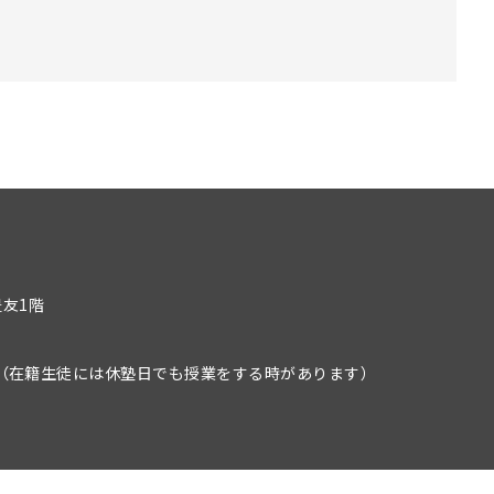
豊友1階
）
（在籍生徒には休塾日でも授業をする時があります）