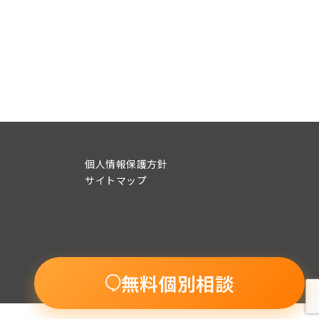
個人情報保護方針
サイトマップ
無料個別相談
© 2015-2022 UpSeed BEANs Co., Ltd.