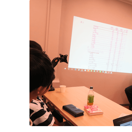
新
日
時
: