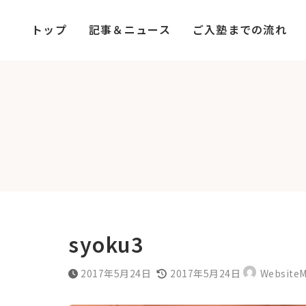
コ
ナ
ン
ビ
トップ
記事＆ニュース
ご入塾までの流れ
テ
ゲ
ン
ー
ツ
シ
へ
ョ
ス
ン
キ
に
ッ
移
プ
動
syoku3
最
2017年5月24日
2017年5月24日
WebsiteM
終
更