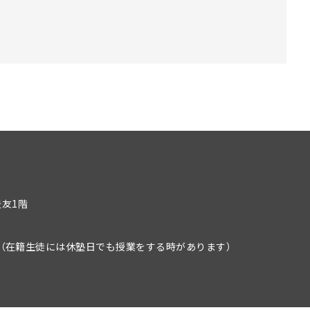
豊友1階
）
（在籍生徒には休塾日でも授業をする時があります）