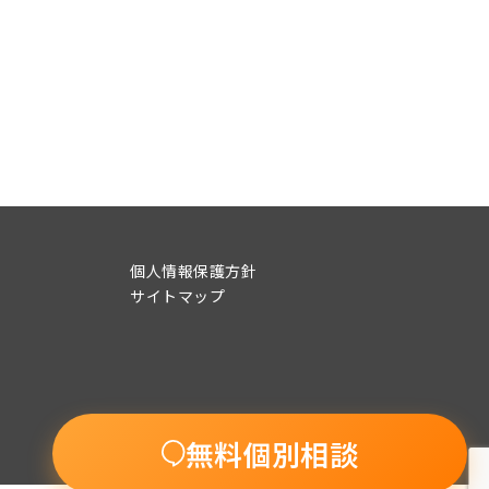
個人情報保護方針
サイトマップ
無料個別相談
© 2015-2022 UpSeed BEANs Co., Ltd.