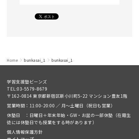
Home
bunkasai_1
bunkasai_1
学習支援塾ビーンズ
TEL:03-5579-8679
〒162-0814 東京都新宿区新小川町5-22 マンション豊友1階
営業時間：11:00-20:00 ／ 月～土曜日（祝日も営業）
休塾日 ：日曜日＋年末年始・GW・お盆の一部休塾（在籍生
徒には休塾日でも授業をする時があります）
個人情報保護方針
サイトマップ