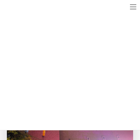
コ
ナ
ン
ビ
テ
ゲ
ン
ー
メディア
ツ
シ
へ
ョ
ス
ン
bunkasai_1
キ
に
ッ
移
最
2016年12月27日
2016年12月27日
WebsiteMaster
終
プ
動
更
新
日
時
: