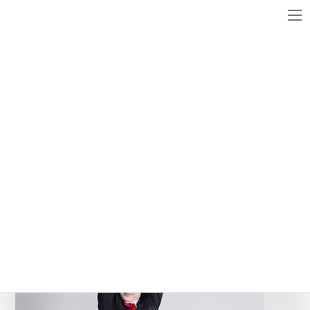
コ
ナ
ン
ビ
テ
ゲ
ン
ー
メディア
ツ
シ
へ
ョ
ス
ン
countermeasure_thumb
キ
に
ッ
移
最
2017年4月28日
2017年4月28日
WebsiteMaster
終
プ
動
更
新
日
時
: