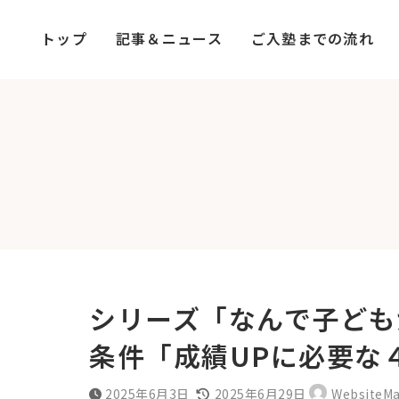
コ
ナ
ン
ビ
トップ
記事＆ニュース
ご入塾までの流れ
テ
ゲ
ン
ー
ツ
シ
へ
ョ
ス
ン
キ
に
ッ
移
プ
動
シリーズ「なんで子ども
条件「成績UPに必要な
最
2025年6月3日
2025年6月29日
WebsiteMa