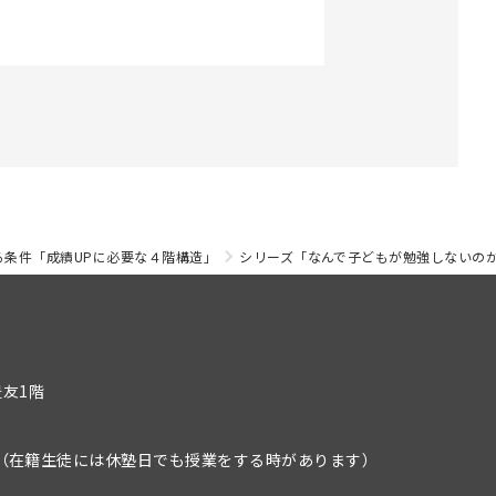
る条件「成績UPに必要な４階構造」
シリーズ「なんで子どもが勉強しないの
豊友1階
）
（在籍生徒には休塾日でも授業をする時があります）