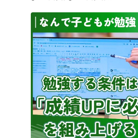
終
更
新
日
時
: