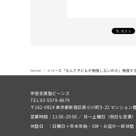
Home
シリーズ「なんで子どもが勉強しないのか」勉強す
学習支援塾ビーンズ
TEL:03-5579-8679
〒162-0814 東京都新宿区新小川町5-22 マンション
営業時間：11:00-20:00 ／ 月～土曜日（祝日も営業
休塾日 ：日曜日＋年末年始・GW・お盆の一部休塾