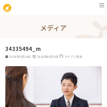
コ
ナ
ン
ビ
テ
ゲ
ン
ー
メディア
ツ
シ
へ
ョ
ス
ン
34335494_m
キ
に
ッ
移
最
2026年3月24日
2026年6月23日
マイアシ担当
終
プ
動
更
新
日
時
: