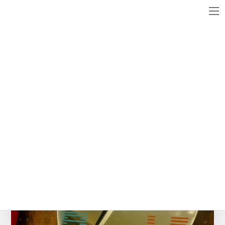
コ
ナ
ン
ビ
テ
ゲ
ン
ー
メディア
ツ
シ
へ
ョ
ス
ン
challenge2
キ
に
ッ
移
最
2016年6月16日
2016年6月16日
WebsiteMaster
終
プ
動
更
新
日
時
: