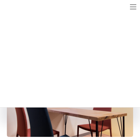
コ
ナ
ン
ビ
テ
ゲ
ン
ー
メディア
ツ
シ
へ
ョ
ス
ン
anq_1
キ
に
ッ
移
最
2017年2月21日
2017年2月21日
WebsiteMaster
終
プ
動
更
新
日
時
: