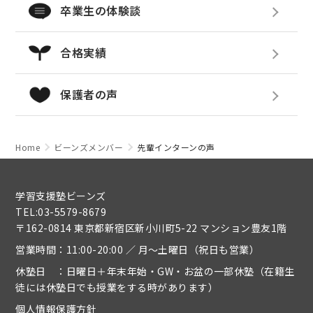
卒業生の体験談
合格実績
保護者の声
Home
ビーンズメンバー
先輩インターンの声
学習支援塾ビーンズ
TEL:03-5579-8679
〒162-0814 東京都新宿区新小川町5-22 マンション豊友1階
営業時間：11:00-20:00 ／ 月～土曜日（祝日も営業）
休塾日 ：日曜日＋年末年始・GW・お盆の一部休塾（在籍生
徒には休塾日でも授業をする時があります）
個人情報保護方針