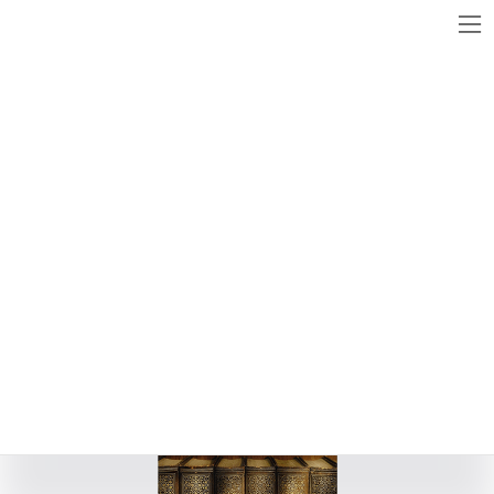
コ
ナ
ン
ビ
テ
ゲ
ン
ー
メディア
ツ
シ
へ
ョ
ス
ン
studybook_vintage_1
キ
に
ッ
移
最
2018年1月6日
2018年1月6日
WebsiteMaster
終
プ
動
更
新
日
時
: