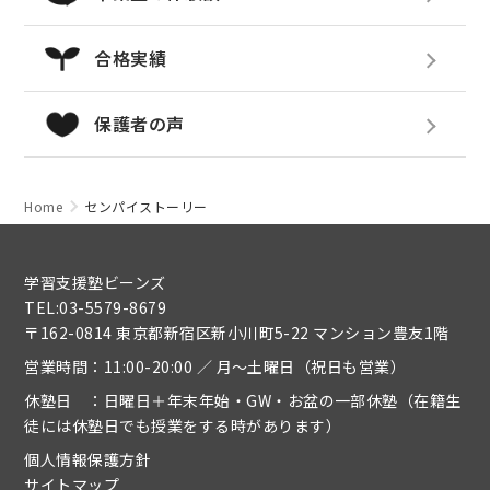
合格実績
保護者の声
Home
センパイストーリー
学習支援塾ビーンズ
TEL:03-5579-8679
〒162-0814 東京都新宿区新小川町5-22 マンション豊友1階
営業時間：11:00-20:00 ／ 月～土曜日（祝日も営業）
休塾日 ：日曜日＋年末年始・GW・お盆の一部休塾（在籍生
徒には休塾日でも授業をする時があります）
個人情報保護方針
サイトマップ