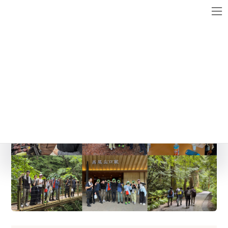
コ
ナ
ン
ビ
テ
ゲ
ン
ー
名称未設定のデザイン (44)
ツ
シ
へ
ョ
ス
ン
キ
に
ッ
移
プ
動