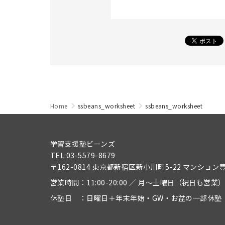
Home
ssbeans_worksheet
ssbeans_worksheet
学習支援塾ビーンズ
TEL:03-5579-8679
〒162-0814 東京都新宿区新小川町5-22 マンション
営業時間：11:00-20:00 ／ 月～土曜日（祝日も営業
休塾日 ：日曜日＋年末年始・GW・お盆の一部休塾