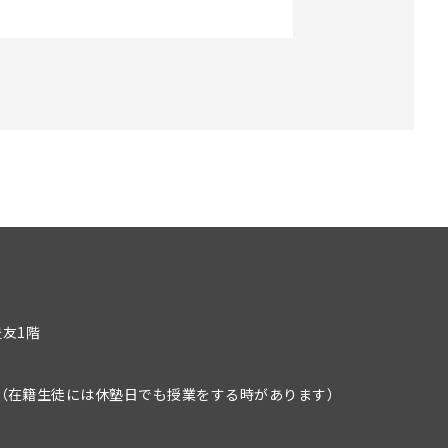
豊友1階
）
（在籍生徒には休塾日でも授業をする時があります）