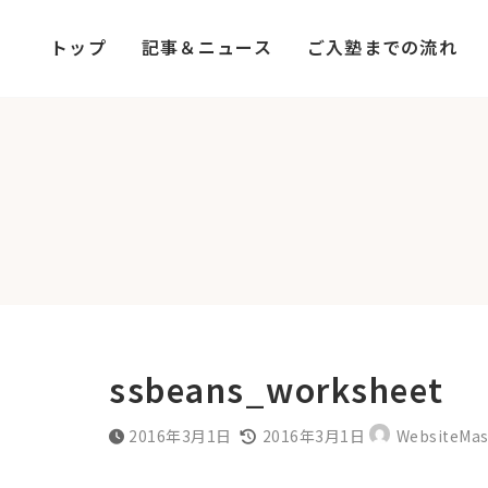
コ
ナ
ン
ビ
トップ
記事＆ニュース
ご入塾までの流れ
テ
ゲ
ン
ー
ツ
シ
へ
ョ
ス
ン
キ
に
ッ
移
プ
動
ssbeans_worksheet
最
2016年3月1日
2016年3月1日
WebsiteMas
終
更