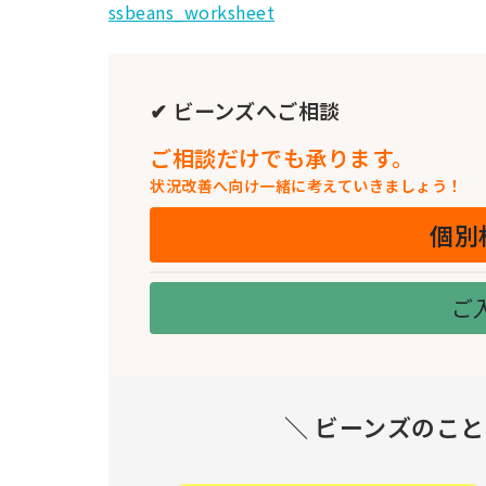
ssbeans_worksheet
新
日
時
✔ ビーンズへご相談
:
ご相談だけでも承ります。
状況改善へ向け一緒に考えていきましょう！
個別
ご
＼ ビーンズのこ