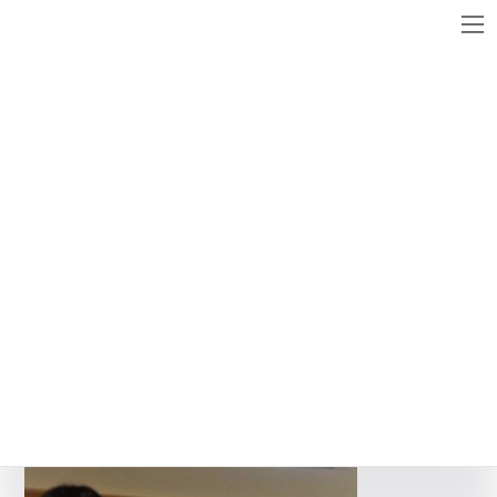
コ
ナ
ン
ビ
テ
ゲ
ン
ー
メディア
ツ
シ
へ
ョ
ス
ン
141123 (1)
キ
に
ッ
移
最
2014年11月23日
2014年11月23日
WebsiteMaster
終
プ
動
更
新
日
時
: