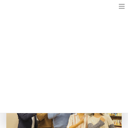
コ
ナ
ン
ビ
テ
ゲ
ン
ー
メディア
ツ
シ
へ
ョ
ス
ン
yan7
キ
に
ッ
移
最
2017年4月27日
2017年4月27日
WebsiteMaster
終
プ
動
更
新
日
時
: