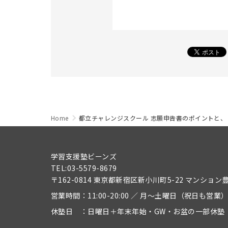
Home
都立チャレンジスクール 志願申告書のポイントと、
学習支援塾ビーンズ
TEL:03-5579-8679
〒162-0814 東京都新宿区新小川町5-22 マンション
営業時間：11:00-20:00 ／ 月～土曜日（祝日も営業
休塾日 ：日曜日＋年末年始・GW・お盆の一部休塾