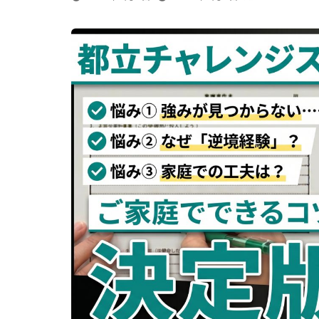
終
更
新
日
時
: