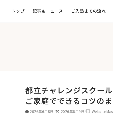
コ
ナ
ン
ビ
トップ
記事＆ニュース
ご入塾までの流れ
テ
ゲ
ン
ー
ツ
シ
へ
ョ
ス
ン
キ
に
ッ
移
プ
動
都立チャレンジスクール
ご家庭でできるコツのま
最
2026年6月8日
2026年6月9日
WebsiteMas