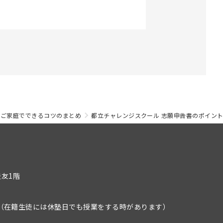
 ご家庭でできるコツのまとめ
都立チャレンジスクール 志願申告書のポイント
豊友1階
）
（在籍生徒には休塾日でも授業をする時があります）