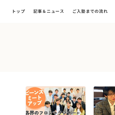
コ
ナ
ン
ビ
トップ
記事＆ニュース
ご入塾までの流れ
テ
ゲ
ン
ー
ツ
シ
へ
ョ
ス
ン
キ
に
ッ
移
プ
動