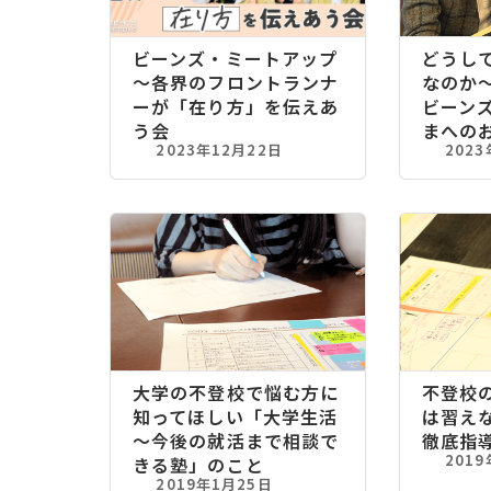
ビーンズ・ミートアップ
どうし
～各界のフロントランナ
なのか
ーが「在り方」を伝えあ
ビーン
う会
まへの
2023年12月22日
202
大学の不登校で悩む方に
不登校
知ってほしい「大学生活
は習え
～今後の就活まで相談で
徹底指
201
きる塾」のこと
2019年1月25日