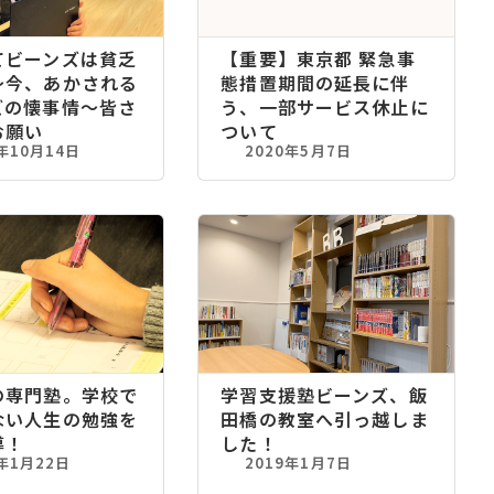
てビーンズは貧乏
【重要】東京都 緊急事
～今、あかされる
態措置期間の延長に伴
ズの懐事情～皆さ
う、一部サービス休止に
お願い
ついて
3年10月14日
2020年5月7日
の専門塾。学校で
学習支援塾ビーンズ、飯
ない人生の勉強を
田橋の教室へ引っ越しま
導！
した！
9年1月22日
2019年1月7日