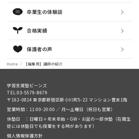
卒業生の体験談
合格実績
保護者の声
Home
【編集用】講師の紹介
学習支援塾ビーンズ
TEL:03-5579-8679
〒162-0814 東京都新宿区新小川町5-22 マンション豊友1階
営業時間：11:00-20:00 ／ 月～土曜日（祝日も営業）
休塾日 ：日曜日＋年末年始・GW・お盆の一部休塾（在籍生
徒には休塾日でも授業をする時があります）
個人情報保護方針