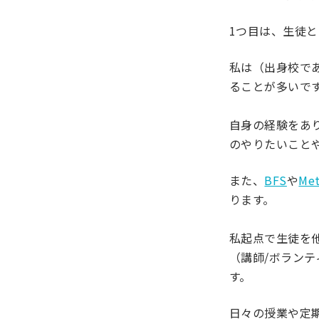
1つ目は、生徒
私は（出身校で
ることが多いで
自身の経験をあ
のやりたいこと
また、
BFS
や
Me
ります。
私起点で生徒を
（講師/ボラン
す。
日々の授業や定