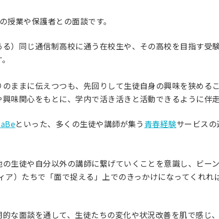
との授業や保護者との面談です。
ある）同じ通信制高校に通う在校生や、その高校を目指す受
す。
りのままに伝えつつも、先回りして生徒自身の興味を狭める
や興味関心をもとに、学内で活き活きと活動できるように伴
taBe
といった、多くの生徒や講師が集う
青春経験
サービスの
他の生徒や自分以外の講師に繋げていくことを意識し、ビー
ティア）たちで「面で捉える」上でのきっかけになってくれれ
期的な面談を通して、生徒たちの変化や状況改善を肌で感じ