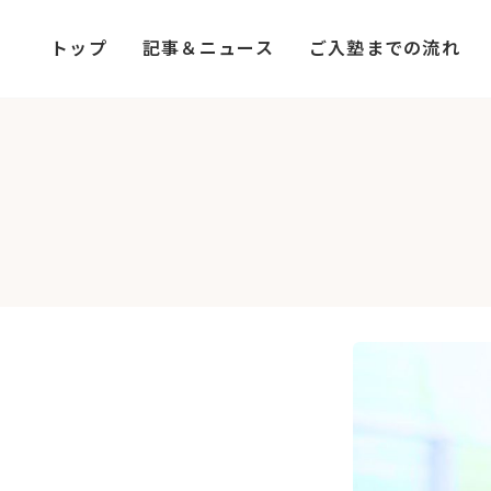
コ
ナ
ン
ビ
トップ
記事＆ニュース
ご入塾までの流れ
テ
ゲ
ン
ー
ツ
シ
へ
ョ
ス
ン
キ
に
ッ
移
プ
動