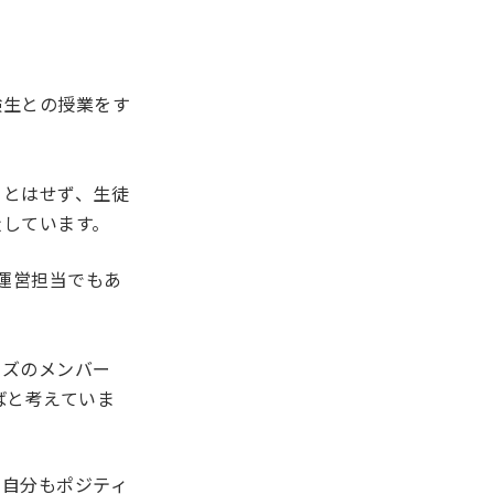
験生との授業をす
ことはせず、生徒
走しています。
運営担当でもあ
ンズのメンバー
ばと考えていま
、自分もポジティ