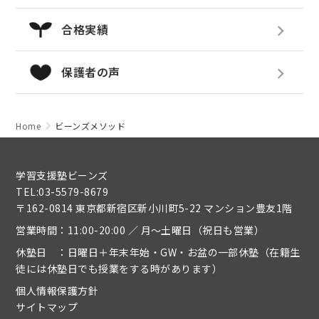
合格実績
保護者の声
Home
ビーンズメソッド
学習支援塾ビーンズ
TEL:03-5579-8679
〒162-0814 東京都新宿区新小川町5-22 マンション豊友1階
営業時間：11:00-20:00 ／ 月～土曜日（祝日も営業）
休塾日 ：日曜日＋年末年始・GW・お盆の一部休塾（在籍生
徒には休塾日でも授業をする時があります）
個人情報保護方針
サイトマップ